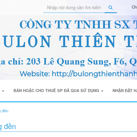
Ch
H
BÁN HOẶC CHO THUÊ SP ĐÃ QUA SỬ DỤNG
NHẬN ĐẶT 
g đền
g đền