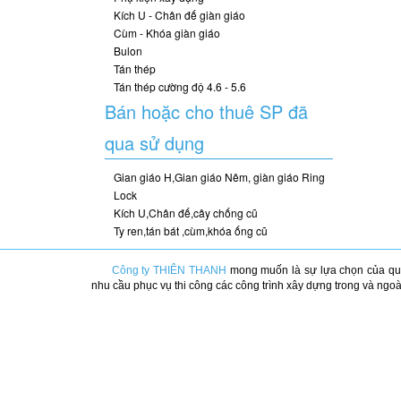
Kích U - Chân đế giàn giáo
Cùm - Khóa giàn giáo
Bulon
Tán thép
Tán thép cường độ 4.6 - 5.6
Bán hoặc cho thuê SP đã
qua sử dụng
Gian giáo H,Gian giáo Nêm, giàn giáo Ring
Lock
Kích U,Chân đế,cây chống cũ
Ty ren,tán bát ,cùm,khóa ống cũ
Công ty THIÊN THANH
mong muốn là sự lựa chọn của qu
nhu cầu phục vụ thi công các công trình xây dựng trong và ngo